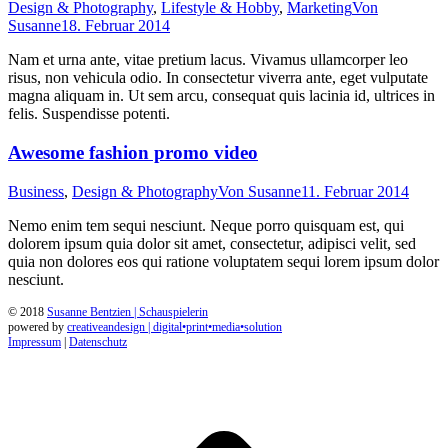
Design & Photography
,
Lifestyle & Hobby
,
Marketing
Von
Susanne
18. Februar 2014
Nam et urna ante, vitae pretium lacus. Vivamus ullamcorper leo
risus, non vehicula odio. In consectetur viverra ante, eget vulputate
magna aliquam in. Ut sem arcu, consequat quis lacinia id, ultrices in
felis. Suspendisse potenti.
Awesome fashion promo video
Business
,
Design & Photography
Von
Susanne
11. Februar 2014
Nemo enim tem sequi nesciunt. Neque porro quisquam est, qui
dolorem ipsum quia dolor sit amet, consectetur, adipisci velit, sed
quia non dolores eos qui ratione voluptatem sequi lorem ipsum dolor
nesciunt.
© 2018
Susanne Bentzien | Schauspielerin
powered by
creativeandesign | digital•print•media•solution
Impressum
|
Datenschutz
t
T