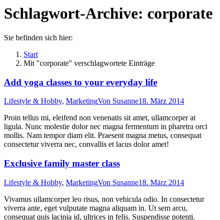
Schlagwort-Archive:
corporate
Sie befinden sich hier:
Start
Mit "corporate" verschlagwortete Einträge
Add yoga classes to your everyday life
Lifestyle & Hobby
,
Marketing
Von
Susanne
18. März 2014
Proin tellus mi, eleifend non venenatis sit amet, ullamcorper at
ligula. Nunc molestie dolor nec magna fermentum in pharetra orci
mollis. Nam tempor diam elit. Praesent magna metus, consequat
consectetur viverra nec, convallis et lacus dolor amet!
Exclusive family master class
Lifestyle & Hobby
,
Marketing
Von
Susanne
18. März 2014
Vivamus ullamcorper leo risus, non vehicula odio. In consectetur
viverra ante, eget vulputate magna aliquam in. Ut sem arcu,
consequat quis lacinia id, ultrices in felis. Suspendisse potenti.