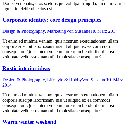
Donec venenatis, eros scelerisque volutpat fringilla, mi diam varius
ligula, in eleifend lectus est.
Corporate identity: core design principles
Design & Photography
,
Marketing
Von
Susanne
18. März 2014
Ut enim ad minima veniam, quis nostrum exercitationem ullam
corporis suscipit laboriosam, nisi ut aliquid ex ea commodi
consequatur. Quis autem vel eum iure reprehenderit qui in ea
voluptate velit esse quam nihil molestiae consequatur?
Rustic interior ideas
Design & Photography
,
Lifestyle & Hobby
Von
Susanne
10. März
2014
Ut enim ad minima veniam, quis nostrum exercitationem ullam
corporis suscipit laboriosam, nisi ut aliquid ex ea commodi
consequatur. Quis autem vel eum iure reprehenderit qui in ea
voluptate velit esse quam nihil molestiae consequatur?
Warm winter weekend