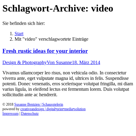
Schlagwort-Archive:
video
Sie befinden sich hier:
Start
Mit "video" verschlagwortete Einträge
Fresh rustic ideas for your interior
Design & Photography
Von
Susanne
18. März 2014
Vivamus ullamcorper leo risus, non vehicula odio. In consectetur
viverra ante, eget vulputate magna id, ultrices in felis. Suspendisse
potenti. Donec venenatis, eros scelerisque volutpat fringilla, mi diam
varius ligula, in eleifend lectus est fermentum lorem. Duis volutpat
sollicitudin ante ac hendrerit.
© 2018
Susanne Bentzien | Schauspielerin
powered by
creativeandesign | digital•print•media•solution
Impressum
|
Datenschutz
t
T