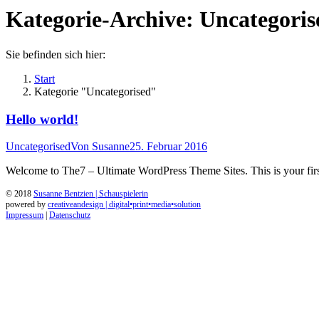
Kategorie-Archive:
Uncategoris
Sie befinden sich hier:
Start
Kategorie "Uncategorised"
Hello world!
Uncategorised
Von
Susanne
25. Februar 2016
Welcome to The7 – Ultimate WordPress Theme Sites. This is your first p
© 2018
Susanne Bentzien | Schauspielerin
powered by
creativeandesign | digital•print•media•solution
Impressum
|
Datenschutz