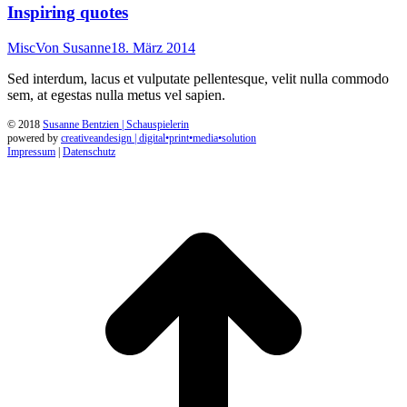
Inspiring quotes
Misc
Von
Susanne
18. März 2014
Sed interdum, lacus et vulputate pellentesque, velit nulla commodo
sem, at egestas nulla metus vel sapien.
© 2018
Susanne Bentzien | Schauspielerin
powered by
creativeandesign | digital•print•media•solution
Impressum
|
Datenschutz
t
T